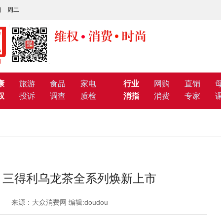
1日 周二
康
旅游
食品
家电
行业
网购
直销
权
投诉
调查
质检
消指
消费
专家
 三得利乌龙茶全系列焕新上市
5:55 来源：大众消费网 编辑:doudou