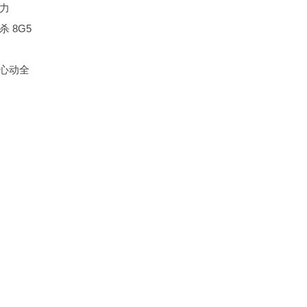
力
 8G5
0心动全