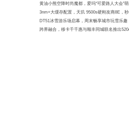
黄油小熊空降时尚魔都，爱玛“可爱路人大会”萌
3nm+大缓存配置，天玑 9500s硬刚友商8E，秒杀
DT51冰雪游乐场启幕，周末畅享城市玩雪乐趣
跨界融合，移卡千千惠与顺丰同城联名推出52