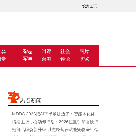
设为主页
母婴
杂志
时评
社会
图片
课堂
军事
台海
评论
博览
热点新闻
MDDC 2026把AI下半场讲透了：智能体化体
验将无处不
情绪主场，心动即行动：2026巨量引擎食饮行
业星
冠能品牌焕新升级 以先锋营养赋能宠物全生命