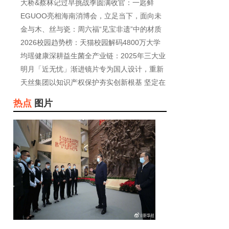
周
大桥&蔡林记过早挑战季圆满收官：一匙鲜
香，
EGUOO亮相海南消博会，立足当下，面向未
来，共商
金与木、丝与瓷：周六福“见宝非遗”中的材质
2026校园趋势榜：天猫校园解码4800万大学
生的消费
均瑶健康深耕益生菌全产业链：2025年三大业
务协
明月「近无忧」渐进镜片专为国人设计，重新
定
天丝集团以知识产权保护夯实创新根基 坚定在
华
热点
图片