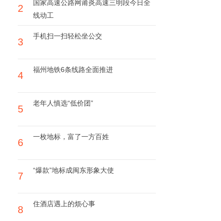
国家高速公路网莆炎高速三明段今日全
2
线动工
手机扫一扫轻松坐公交
3
福州地铁6条线路全面推进
4
老年人慎选“低价团”
5
一枚地标，富了一方百姓
6
“爆款”地标成闽东形象大使
7
住酒店遇上的烦心事
8