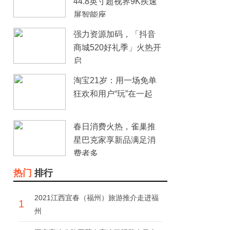
44.8英寸超视界9K疾速
屏智能座
强力资源加码，「抖音
商城520好礼季」火热开
启
淘宝21岁：用一场免单
狂欢和用户“玩”在一起
春日消费火热，雀巢推
星巴克家享新品满足消
费者多
热门
排行
2021江西宜春（福州）旅游推介走进福
1
州