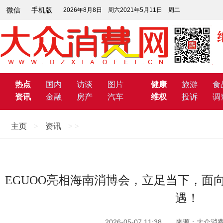
微信
手机版
2026年8月8日 周六2021年5月11日 周二
热点
国内
访谈
图片
健康
旅游
食
资讯
金融
房产
汽车
维权
投诉
调
主页
>
资讯
> >
EGUOO亮相海南消博会，立足当下，面
遇！
2026-05-07 11:38 来源：大众消费