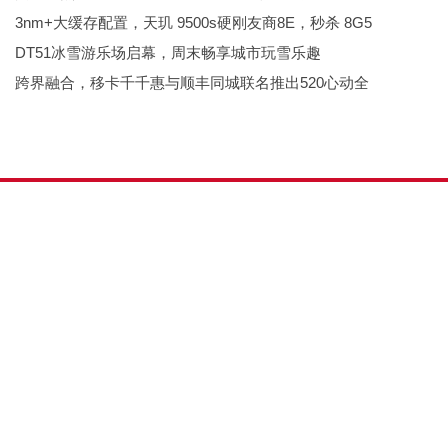
3nm+大缓存配置，天玑 9500s硬刚友商8E，秒杀 8G5
DT51冰雪游乐场启幕，周末畅享城市玩雪乐趣
跨界融合，移卡千千惠与顺丰同城联名推出520心动全
备案号：
闽ICP备190
地址：福建省福州市杨
大众消费网 Power by