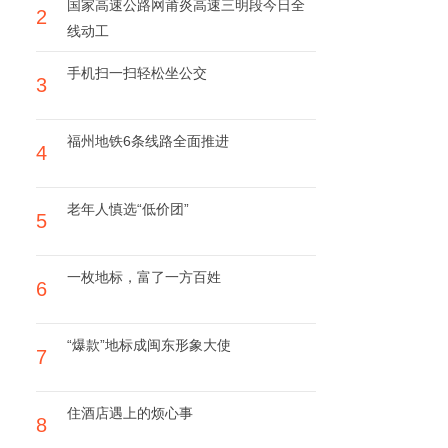
国家高速公路网莆炎高速三明段今日全
2
线动工
手机扫一扫轻松坐公交
3
福州地铁6条线路全面推进
4
老年人慎选“低价团”
5
一枚地标，富了一方百姓
6
“爆款”地标成闽东形象大使
7
住酒店遇上的烦心事
8