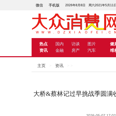
微信
手机版
2026年8月8日 周六2021年5月1
热点
国内
访谈
图片
健
资讯
金融
房产
汽车
维
主页
>
资讯
> >
大桥&蔡林记过早挑战季圆满
2026-05-07 