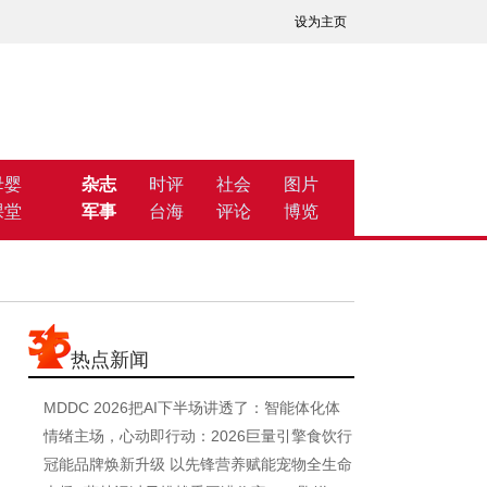
设为主页
母婴
杂志
时评
社会
图片
课堂
军事
台海
评论
博览
热点新闻
MDDC 2026把AI下半场讲透了：智能体化体
验将无处不
情绪主场，心动即行动：2026巨量引擎食饮行
业星
冠能品牌焕新升级 以先锋营养赋能宠物全生命