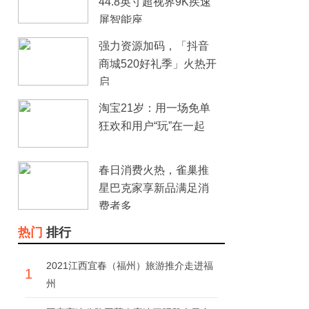
44.8英寸超视界9K疾速
屏智能座
强力资源加码，「抖音
商城520好礼季」火热开
启
淘宝21岁：用一场免单
狂欢和用户“玩”在一起
春日消费火热，雀巢推
星巴克家享新品满足消
费者多
热门
排行
2021江西宜春（福州）旅游推介走进福
1
州