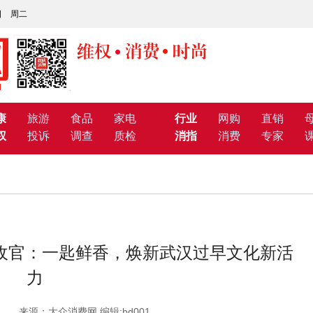
1日 周二
康
旅游
食品
家电
行业
网购
直销
权
投诉
调查
质检
消指
消费
专家
收官：一匙鲜香，焕新武汉过早文化新活
力
17:02 来源：大众消费网 编辑:bd001