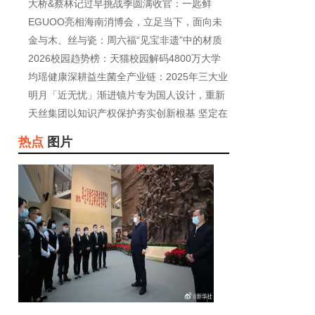
周
大桥&蔡林记过早挑战季圆满收官：一匙鲜
香，
EGUOO亮相海南消博会，立足当下，面向未
来，共商
金与木、丝与瓷：周六福“见宝非遗”中的材质
2026校园趋势榜：天猫校园解码4800万大学
生的消费
均瑶健康深耕益生菌全产业链：2025年三大业
务协
明月「近无忧」渐进镜片专为国人设计，重新
定
天丝集团以知识产权保护夯实创新根基 坚定在
华
热点
图片